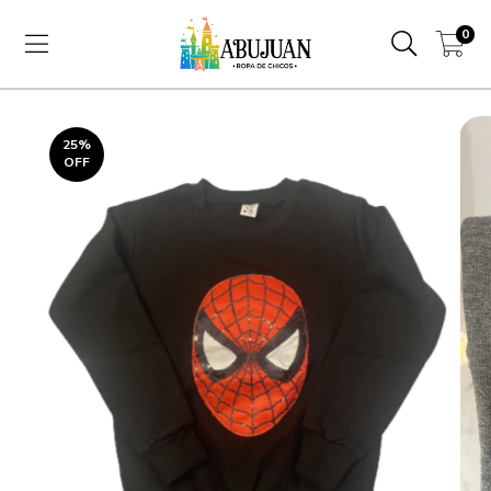
0
25
%
OFF