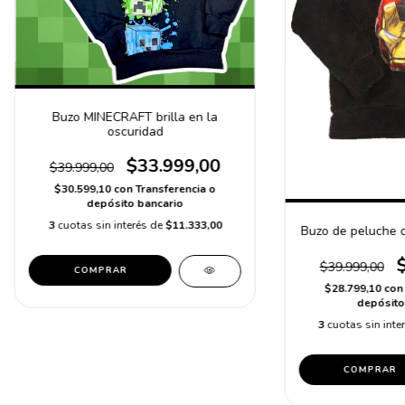
Buzo MINECRAFT brilla en la
oscuridad
$33.999,00
$39.999,00
$30.599,10
con
Transferencia o
depósito bancario
3
cuotas sin interés de
$11.333,00
Buzo de peluche c
$39.999,00
COMPRAR
$28.799,10
con
depósito
3
cuotas sin inte
COMPRAR