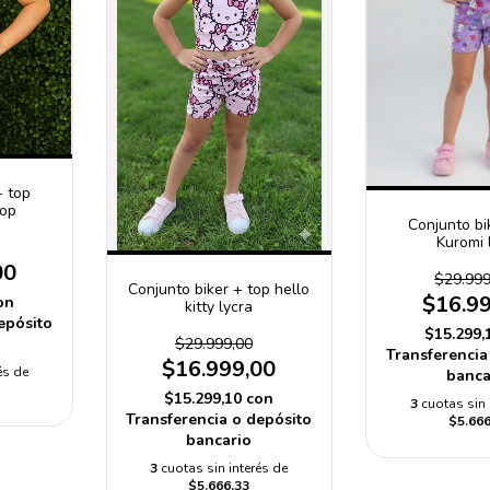
+ top
pop
Conjunto bi
Kuromi 
00
$29.999
Conjunto biker + top hello
$16.9
on
kitty lycra
epósito
$15.299,
$29.999,00
Transferencia
$16.999,00
és de
banca
$15.299,10
con
3
cuotas sin 
Transferencia o depósito
$5.666
bancario
3
cuotas sin interés de
$5.666,33