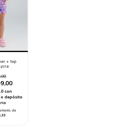
ker + top
lycra
,00
99,00
10
con
 o depósito
rio
interés de
,33