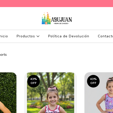
Inicio
Productos
Política de Devolución
Contact
horts
43
%
43
%
OFF
OFF