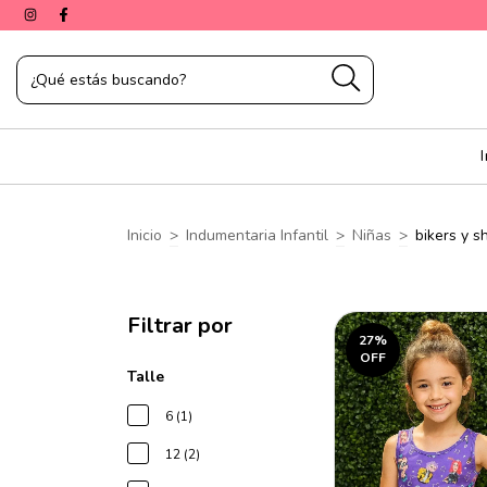
Inicio
>
Indumentaria Infantil
>
Niñas
>
bikers y s
Filtrar por
27
%
OFF
Talle
6 (1)
12 (2)