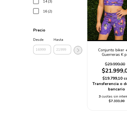
14 (3)
16 (2)
Precio
Desde
Hasta
Conjunto biker 
Guerreras K 
$29.999,00
$21.999,
$19.799,10
c
Transferencia o d
bancario
3
cuotas sin inter
$7.333,00