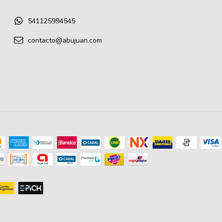
541125994545
contacto@abujuan.com